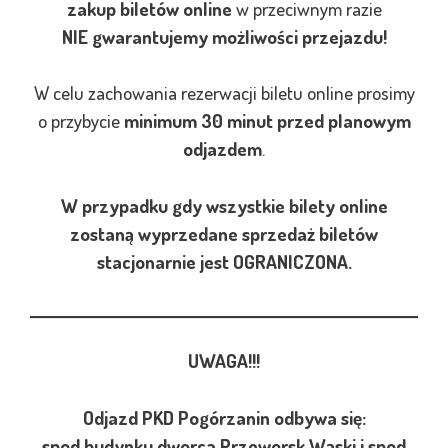
zakup biletów online
w przeciwnym razie
NIE gwarantujemy możliwości przejazdu!
W celu zachowania rezerwacji biletu online prosimy
o przybycie
minimum 30 minut przed planowym
odjazdem
.
W przypadku gdy wszystkie bilety online
zostaną wyprzedane sprzedaż biletów
stacjonarnie jest OGRANICZONA.
UWAGA!!!
Odjazd PKD Pogórzanin odbywa się:
spod budynku dworca Przeworsk Wąski
i spod