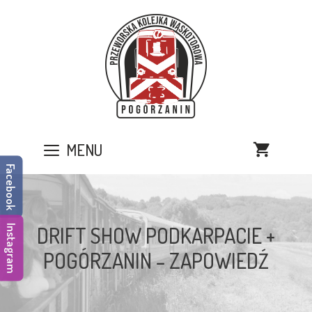
Przejdź
do
treści
MENU
Facebook
DRIFT SHOW PODKARPACIE +
Instagram
POGÓRZANIN – ZAPOWIEDŹ